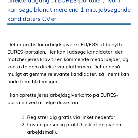
direkte adgang til EURES-portalen, hvor I
i
kan søge blandt mere end 1 mio. jobsøgende
d
kandidaters CV’er.
e
n
Det er gratis for arbejdsgivere i EU/EØS at benytte
EURES-portalen. Her kan I udsøge kandidater, der
matcher jeres krav til en kommende medarbejder, og
kontakte dem direkte via platformen. Det er også
muligt at gemme relevante kandidater, så I nemt kan
finde frem til dem igen.
I kan oprette jeres arbejdsgiverkonto på EURES-
portalen ved at følge disse trin:
Registrer dig gratis via linket nedenfor.
Lav en personlig profil (husk at angive en
arbejdsmail).