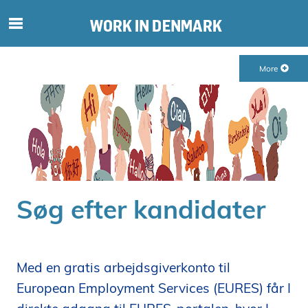
S
ø
g
More
e
f
t
e
r
i
n
d
Søg efter kandidater
h
o
l
d
Med en gratis arbejdsgiverkonto til
p
European Employment Services (EURES) får I
å
s