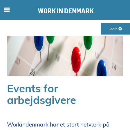
S
ø
g
More
e
f
t
e
r
i
n
d
Events for
h
o
arbejdsgivere
l
d
p
å
Workindenmark har et stort netværk på
s