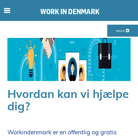
S
ø
g
More
e
f
t
e
r
i
n
d
Hvordan kan vi hjælpe
h
o
dig?
l
d
p
å
Workindenmark er en offentlig og gratis
s