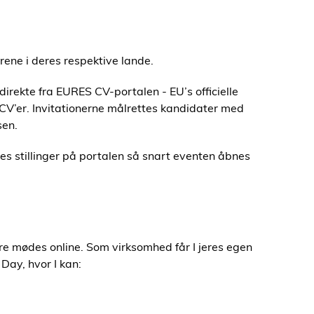
trene i deres respektive lande.
irekte fra EURES CV-portalen - EU’s officielle
 CV’er. Invitationerne målrettes kandidater med
sen.
res stillinger på portalen så snart eventen åbnes
ere mødes online. Som virksomhed får I jeres egen
ay, hvor I kan: