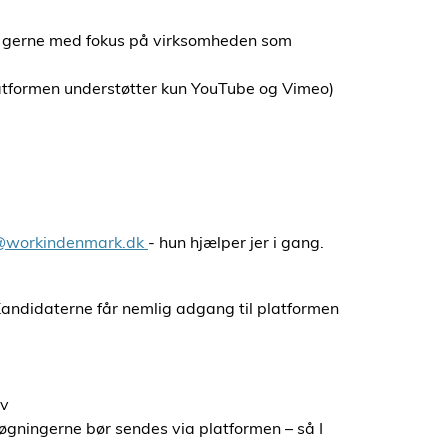
å gerne med fokus på virksomheden som
platformen understøtter kun YouTube og Vimeo)
@workindenmark.dk
- hun hjælper jer i gang.
e. Kandidaterne får nemlig adgang til platformen
av
søgningerne bør sendes via platformen – så I