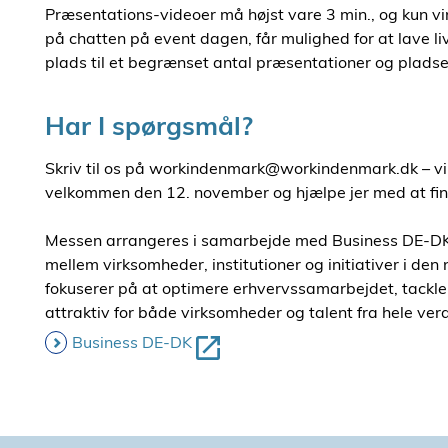
Præsentations-videoer må højst vare 3 min., og kun v
på chatten på event dagen, får mulighed for at lave li
plads til et begrænset antal præsentationer og pladser
Har I spørgsmål?
Skriv til os på workindenmark@workindenmark.dk – vi hj
velkommen den 12. november og hjælpe jer med at fi
Messen arrangeres i samarbejde med Business DE-DK. 
mellem virksomheder, institutioner og initiativer i d
fokuserer på at optimere erhvervssamarbejdet, tackl
attraktiv for både virksomheder og talent fra hele ver
Business DE-DK