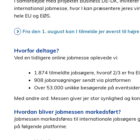
I samarbejde med projektet Business DE-DK, inviterer W
international jobmesse, hvor I kan præsentere jeres vi
hele EU og EØS.
Fra den 1. august kan I tilmelde jer øverst til højr
Hvorfor deltage?
Ved en tidligere online jobmesse oplevede vi:
1.874 tilmeldte jobsøgere, hvoraf 2/3 er fra 
908 jobansøgninger sendt via platformen
Over 53.000 unikke besøgende på eventside
Med andre ord: Messen giver jer stor synlighed og kont
Hvordan bliver jobmessen markedsført?
Jobmessen markedsføres til internationale jobsøger
på følgende platforme: