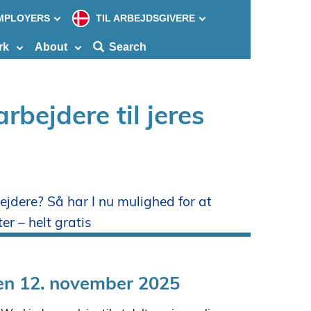
MPLOYERS
TIL ARBEJDSGIVERE
Søg
efter
rk
About
Search
indho
på
siden
rbejdere til jeres
ejdere? Så har I nu mulighed for at
r – helt gratis
den 12. november 2025