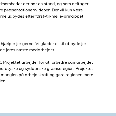
irksomheder der har en stand, og som deltager
ve præsentationer/videoer. Der vil kun være
ne udbydes efter først-til-mølle-princippet.
ælper jer gerne. Vi glæder os til at byde jer
nde jeres næste medarbejder.
Projektet arbejder for at forbedre samarbejdet
en nordtyske og syddanske grænseregion. Projektet
e manglen på arbejdskraft og gøre regionen mere
den.