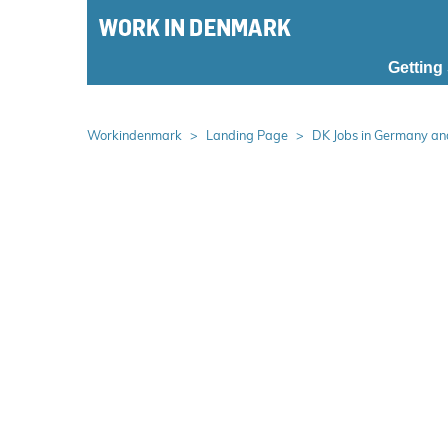
S
k
i
Getting
p
m
a
Workindenmark
Landing Page
DK Jobs in Germany a
i
n
m
e
n
u