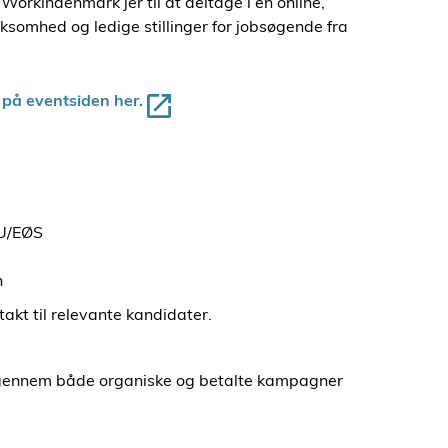
orkindenmark jer til at deltage i en online,
rksomhed og ledige stillinger for jobsøgende fra
e på eventsiden her.
EU/EØS
n
akt til relevante kandidater.
e gennem både organiske og betalte kampagner